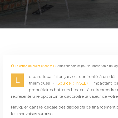
/
Gestion de projet et conseil
/ Aides financières pour la rénovation d’un lo
e parc locatif français est confronté à un dé
L
thermiques »
(Source : INSEE)
, impactant d
propriétaires bailleurs hésitent à entreprendr
représente une opportunité d’accroître la valeur de votre 
Naviguer dans le dédale des dispositifs de financement 
les mauvaises surprises.