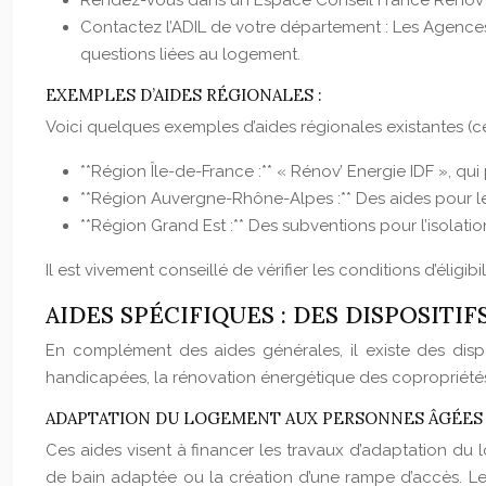
Rendez-vous dans un Espace Conseil France Rénov’ : 
Contactez l’ADIL de votre département : Les Agences
questions liées au logement.
EXEMPLES D’AIDES RÉGIONALES :
Voici quelques exemples d’aides régionales existantes (ce
**Région Île-de-France :** « Rénov’ Energie IDF », qu
**Région Auvergne-Rhône-Alpes :** Des aides pour 
**Région Grand Est :** Des subventions pour l’isolat
Il est vivement conseillé de vérifier les conditions d’éli
AIDES SPÉCIFIQUES : DES DISPOSITI
En complément des aides générales, il existe des disp
handicapées, la rénovation énergétique des copropriétés
ADAPTATION DU LOGEMENT AUX PERSONNES ÂGÉES O
Ces aides visent à financer les travaux d’adaptation du
de bain adaptée ou la création d’une rampe d’accès. Le