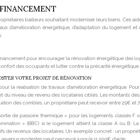
 FINANCEMENT
priétaires bailleurs souhaitant moderniser leurs biens. Ces aide
travaux d’amélioration énergétique, d’adaptation du logement 
.
financement pour encourager la rénovation énergétique des log
confort des occupants et lutter contre la précarité énergétique.
OSTER VOTRE PROJET DE RÉNOVATION
ur la réalisation de travaux d’amélioration énergétique. Pour le
t du niveau de revenu des locataires ciblés. Les montants des 
olation des combles, un propriétaire peut recevoir entre 25€ et 
tie de passoire thermique » pour les logements classés F ou 
mation » (BBC) si le logement atteint la classe A ou B. La 
atifs de revenus des locataires. Un exemple concret : un propr
revenus modestes peut percevoir jusqu’à 11 000€ d’aide.