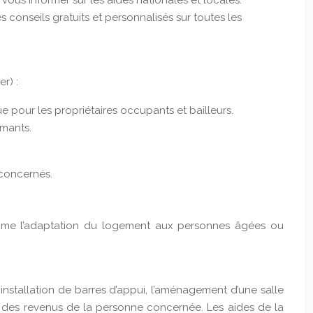
us informer sur les aides nationales et locales.
onseils gratuits et personnalisés sur toutes les
r) :
e pour les propriétaires occupants et bailleurs.
mants.
 concernés.
 comme l’adaptation du logement aux personnes âgées ou
nstallation de barres d’appui, l’aménagement d’une salle
t des revenus de la personne concernée. Les aides de la