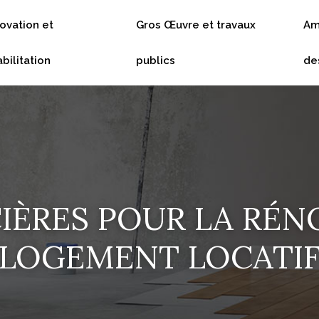
ovation et
Gros Œuvre et travaux
Am
bilitation
publics
de
CIÈRES POUR LA RÉN
LOGEMENT LOCATI