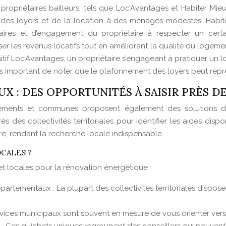
opriétaires bailleurs, tels que Loc’Avantages et Habiter Mieu
des loyers et de la location à des ménages modestes. Habite
aires et d’engagement du propriétaire à respecter un cert
ser les revenus locatifs tout en améliorant la qualité du loge
if Loc’Avantages, un propriétaire s’engageant à pratiquer un lo
fois important de noter que le plafonnement des loyers peut repré
 : DES OPPORTUNITÉS À SAISIR PRÈS D
partements et communes proposent également des solutions 
ès des collectivités territoriales pour identifier les aides dis
re, rendant la recherche locale indispensable.
CALES ?
 et locales pour la rénovation énergétique :
partementaux : La plupart des collectivités territoriales dispos
vices municipaux sont souvent en mesure de vous orienter vers le