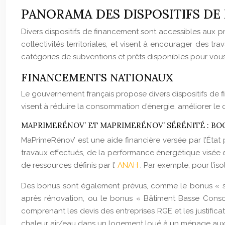
PANORAMA DES DISPOSITIFS DE
Divers dispositifs de financement sont accessibles aux pro
collectivités territoriales, et visent à encourager des 
catégories de subventions et prêts disponibles pour vous
FINANCEMENTS NATIONAUX
Le gouvernement français propose divers dispositifs de 
visent à réduire la consommation d’énergie, améliorer le 
MAPRIMERÉNOV’ ET MAPRIMERÉNOV’ SÉRÉNITÉ : BO
MaPrimeRénov’ est une aide financière versée par l’État po
travaux effectués, de la performance énergétique visée e
de ressources définis par l’
ANAH
. Par exemple, pour l’is
Des bonus sont également prévus, comme le bonus « sor
après rénovation, ou le bonus « Bâtiment Basse Consom
comprenant les devis des entreprises RGE et les justific
chaleur air/eau dans un logement loué à un ménage aux 