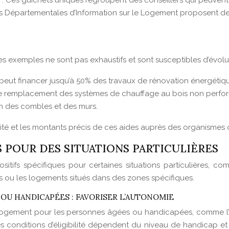
Ces guichets uniques regroupent des conseillers qui peuvent vo
 Départementales d’Information sur le Logement proposent des c
s exemples ne sont pas exhaustifs et sont susceptibles d’évolue
i peut financer jusqu’à 50% des travaux de rénovation énergétiqu
le remplacement des systèmes de chauffage au bois non perfor
ion des combles et des murs.
gibilité et les montants précis de ces aides auprès des organismes
FS POUR DES SITUATIONS PARTICULIÈRES
ositifs spécifiques pour certaines situations particulières,
 ou les logements situés dans des zones spécifiques.
U HANDICAPÉES : FAVORISER L’AUTONOMIE
 logement pour les personnes âgées ou handicapées, comme l’i
s conditions d’éligibilité dépendent du niveau de handicap e