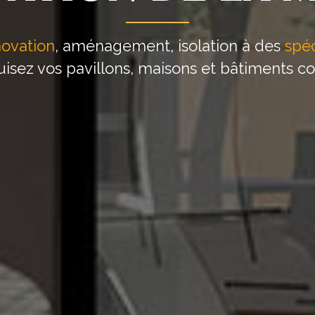
novation
, aménagement, isolation à des
spéc
isez vos pavillons, maisons et bâtiments col