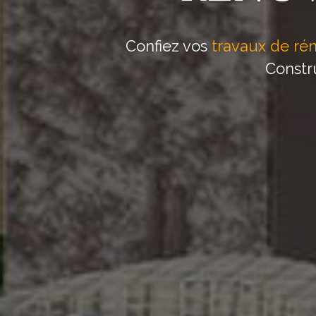
Confiez vos
travaux de ré
Constru