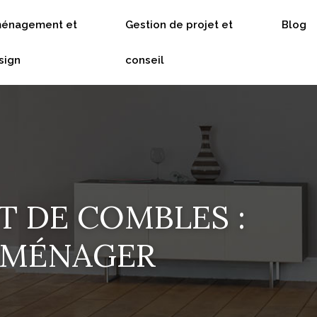
énagement et
Gestion de projet et
Blog
sign
conseil
T DE COMBLES :
DÉMÉNAGER