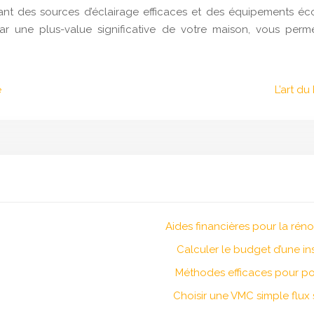
ssant des sources d’éclairage efficaces et des équipements é
r une plus-value significative de votre maison, vous perme
e
L’art d
Aides financières pour la rén
Calculer le budget d’une in
Méthodes efficaces pour po
Choisir une VMC simple flux