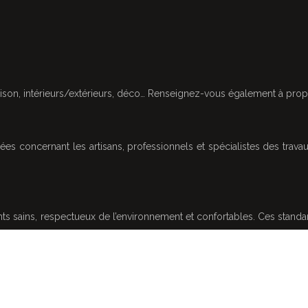
son, intérieurs/extérieurs, déco… Renseignez-vous également à propo
s concernant les artisans, professionnels et spécialistes des travaux
ts sains, respectueux de l’environnement et confortables. Ces standa
Plan du site