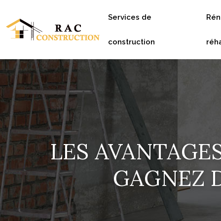
Services de
Rén
construction
réha
LES AVANTAGES
GAGNEZ D