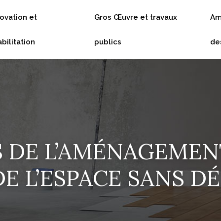
ovation et
Gros Œuvre et travaux
Am
bilitation
publics
de
 DE L’AMÉNAGEMEN
E L’ESPACE SANS 